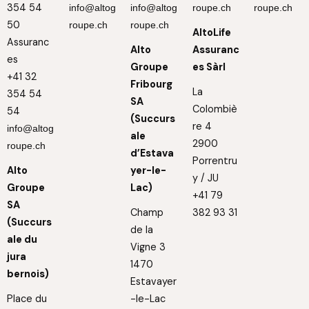
354 54
info@altog
info@altog
roupe.ch
roupe.ch
50
roupe.ch
roupe.ch
AltoLife
Assuranc
Alto
Assuranc
es
Groupe
es Sàrl
+41 32
Fribourg
La
354 54
SA
Colombiè
54
(Succurs
re 4
info@altog
ale
2900
roupe.ch
d’Estava
Porrentru
Alto
yer-le-
y / JU
Groupe
Lac)
+41 79
SA
Champ
382 93 31
(Succurs
de la
ale du
Vigne 3
jura
1470
bernois)
Estavayer
Place du
-le-Lac