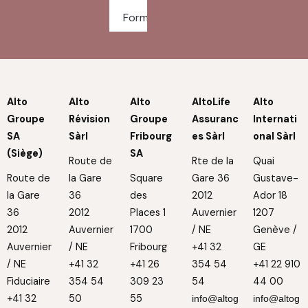
Formulaires
Alto
Alto
Alto
AltoLife
Alto
Groupe
Révision
Groupe
Assuranc
Internati
SA
Sàrl
Fribourg
es Sàrl
onal Sàrl
(Siège)
SA
Route de
Rte de la
Quai
Route de
la Gare
Square
Gare 36
Gustave-
la Gare
36
des
2012
Ador 18
36
2012
Places 1
Auvernier
1207
2012
Auvernier
1700
/ NE
Genève /
Auvernier
/ NE
Fribourg
+41 32
GE
/ NE
+41 32
+41 26
354 54
+41 22 910
Fiduciaire
354 54
309 23
54
44 00
+41 32
50
55
info@altog
info@altog